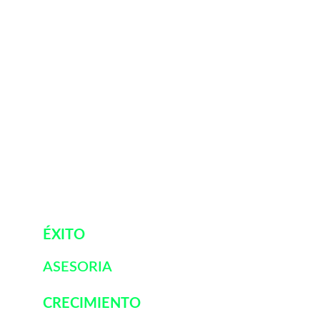
Contacto:
oscar@unbroker.com
ÉXITO
1-844-400-8300
ASESORIA 
CRECIMIENTO