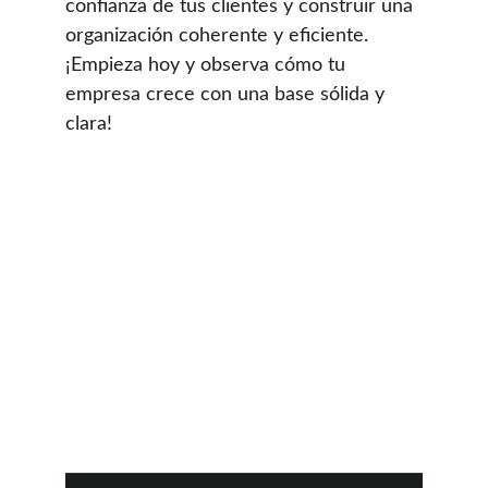
confianza de tus clientes y construir una 
organización coherente y eficiente. 
¡Empieza hoy y observa cómo tu 
empresa crece con una base sólida y 
clara!
 DRE #02439821 l Real 
DRE#02022092
Te apoyamos en California 
(Kern County, Bakersfield, Los 
Angeles, San Francisco, 
Sacramento)