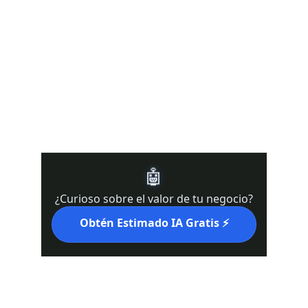
 DRE #02439821 l Real 
DRE#02022092
Te apoyamos en California 
(Kern County, Bakersfield, Los 
Angeles, San Francisco, 
Sacramento)