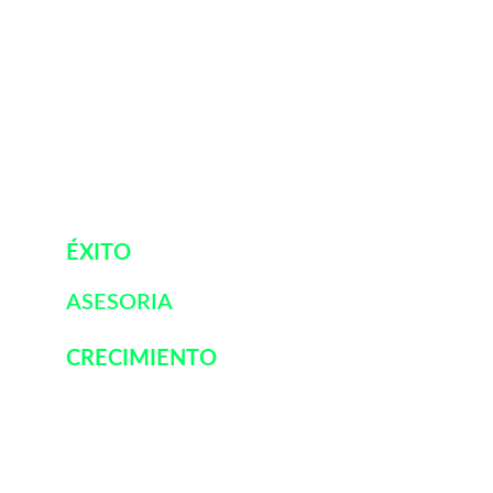
Contacto:
oscar@unbroker.com
ÉXITO
1-844-400-8300
ASESORIA 
CRECIMIENTO
Términos y Condiciones 
Política de Privacidad 
© Oscar Garcia