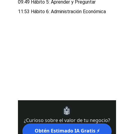
09:49 Hábito 5: Aprender y Preguntar
11:53 Hábito 6: Administración Económica
 DRE #02439821 l Real 
DRE#02022092
Te apoyamos en California 
(Kern County, Bakersfield, Los 
Angeles, San Francisco, 
Sacramento)