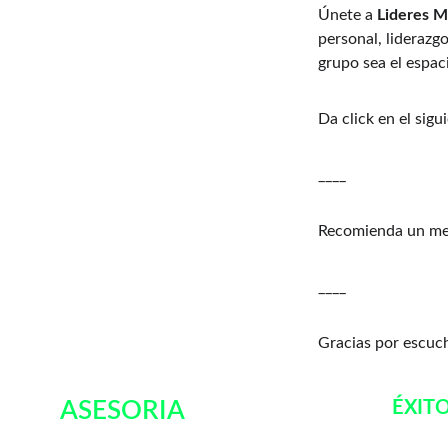
Únete a 
Lideres 
personal, liderazg
grupo sea el espaci
Da click en el sigui
____
Recomienda un ment
____
Gracias por escucha
ASESORIA 
ÉXIT