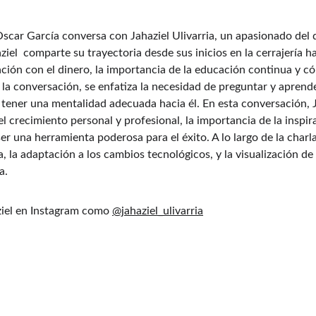
Oscar García conversa con Jahaziel Ulivarria, un apasionado del 
ziel  comparte su trayectoria desde sus inicios en la cerrajería h
ación con el dinero, la importancia de la educación continua y cóm
e la conversación, se enfatiza la necesidad de preguntar y aprend
y tener una mentalidad adecuada hacia él. En esta conversación, 
l crecimiento personal y profesional, la importancia de la inspira
er una herramienta poderosa para el éxito. A lo largo de la charl
a, la adaptación a los cambios tecnológicos, y la visualización d
a.
iel en Instagram como 
@jahaziel_ulivarria