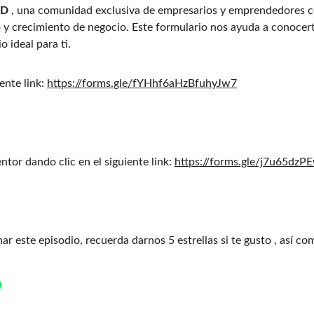
MD
 , una comunidad exclusiva de empresarios y emprendedores c
o y crecimiento de negocio. Este formulario nos ayuda a conocert
o ideal para ti.
ente link: 
https://forms.gle/fYHhf6aHzBfuhyJw7
or dando⁠ clic en el siguiente link: 
https://forms.gle/j7u65d
r este episodio, recuerda darnos 5 estrellas si te gusto , así com
O