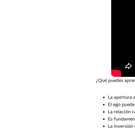
¿Qué puedes apre
La apertura a
El ego puede
La relación c
Es fundament
La inversión 
____