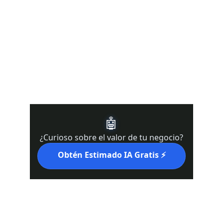
DRE#02022092
Te apoyamos en California 
(Kern County, Bakersfield, Los 
Angeles, San Francisco, 
Sacramento)