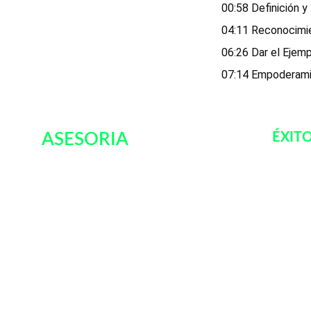
00:58 Definición 
04:11 Reconocimie
06:26 Dar el Ejem
07:14 Empoderami
ASESORIA 
ÉXIT
Contacto:
oscar@unbroker.com
1-844-400-8300