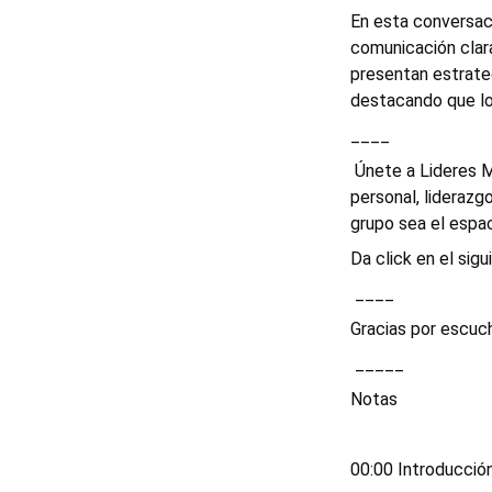
En esta conversaci
comunicación clara
presentan estrateg
destacando que lo 
____
 Únete a Lideres MD , una comunidad exclusiva de empresarios y emprendedores comprometidos con su desarrollo 
personal, liderazg
grupo sea el espaci
Da click en el sigui
 ____ 
Gracias por escuch
 _____ 
Notas 
Chapters
00:00 Introducción