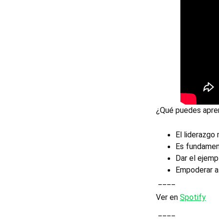
¿Qué puedes apre
El liderazgo
Es fundament
Dar el ejemp
Empoderar al
 ____ 
Ver en 
Spotify
 ____