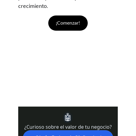
crecimiento.
¡Comenzar!
 DRE #02439821 l Real 
DRE#02022092
Te apoyamos en California 
(Kern County, Bakersfield, Los 
Angeles, San Francisco, 
Sacramento)