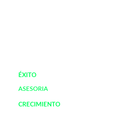
Contacto:
oscar@unbroker.com
ÉXITO
1-844-400-8300
ASESORIA 
CRECIMIENTO
Términos y Condiciones 
Política de Privacidad 