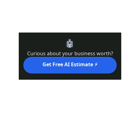
Supporting business exit planning in in 
California (
Kern County, Bakersfield, Los 
Angeles, San Francisco, Sacramento
)