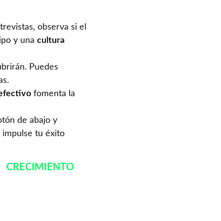
revistas, observa si el 
ipo y una 
cultura 
ubrirán. Puedes 
as.
efectivo
 fomenta la 
otón de abajo y 
 impulse tu éxito 
CRECIMIENTO