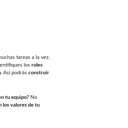
muchas tareas a la vez. 
ntifiques los 
roles 
n
. Así podrás 
construir 
en tu equipo?
 No 
los valores de tu 